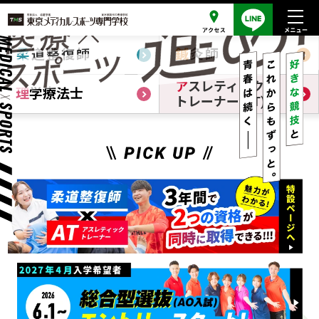
柔
道整復師
鍼
灸師
ア
スレティック
理
学療法士
トレーナー(AT)