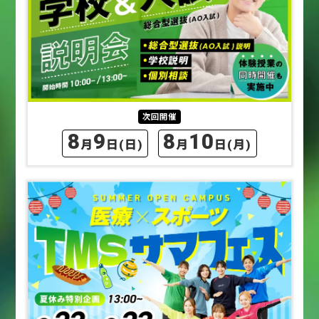
次回開催
8
9
8
10
月
日
(日)
月
日
(月)