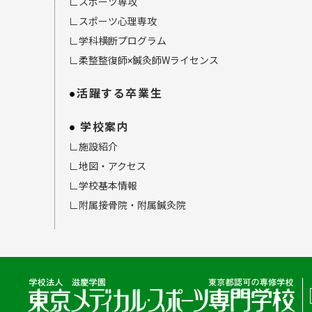
∟スポーツ専攻
∟スポーツ心理専攻
∟学科横断プログラム
∟柔整整復師×鍼灸師Wライセンス
活躍する卒業生
学校案内
∟施設紹介
∟地図・アクセス
∟学校基本情報
∟附属接骨院・附属鍼灸院