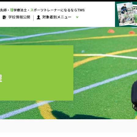
灸師・
理
学療法士・
ス
ポーツトレーナーになるならTMS
学校情報公開
対象者別メニュー
程