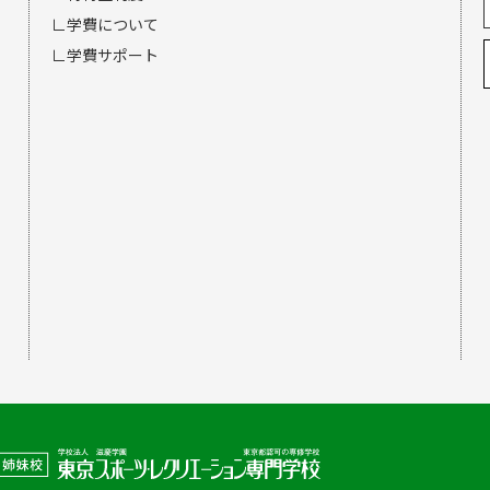
∟学費について
∟学費サポート