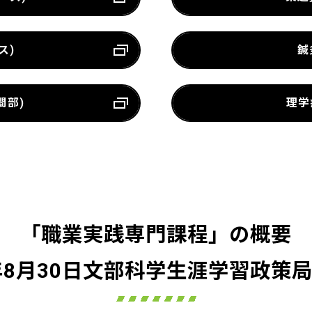
ス)
鍼
間部)
理学
「職業実践専門課程」の概要
年8月30日文部科学生涯学習政策