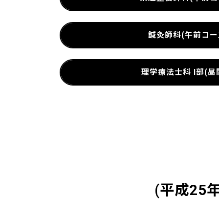
鍼灸師科(午前コー
理学療法士科 I部(昼
(平成25