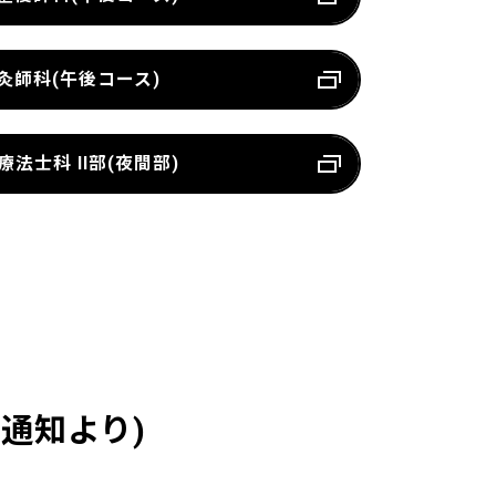
灸師科(午後コース)
療法士科 II部(夜間部)
局通知より)