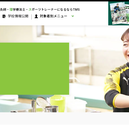
灸師・
理
学療法士・
ス
ポーツトレーナーになるならTMS
学校情報公開
対象者別メニュー