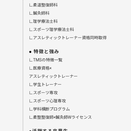
∟柔道整復師科
∟鍼灸師科
∟理学療法士科
∟スポーツ理学療法士科
∟アスレティックトレーナー資格同時取得
特徴と強み
∟TMSの特徴一覧
∟医療資格×
アスレティックトレーナー
∟学生トレーナー
∟スポーツ専攻
∟スポーツ心理専攻
∟学科横断プログラム
∟柔整整復師×鍼灸師Wライセンス