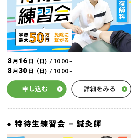
8
16
/ 10:00~
月
日（
日
)
8
30
/ 10:00~
月
日（
日
)
申し込む
詳細をみる
特待生練習会 – 鍼灸師