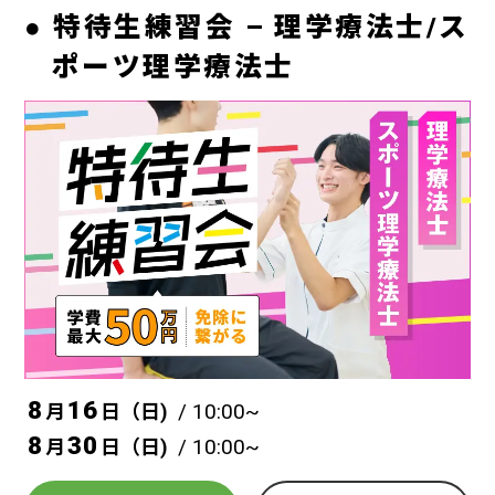
特待生練習会 – 理学療法士/ス
ポーツ理学療法士
8
16
/ 10:00~
月
日（
日
)
8
30
/ 10:00~
月
日（
日
)