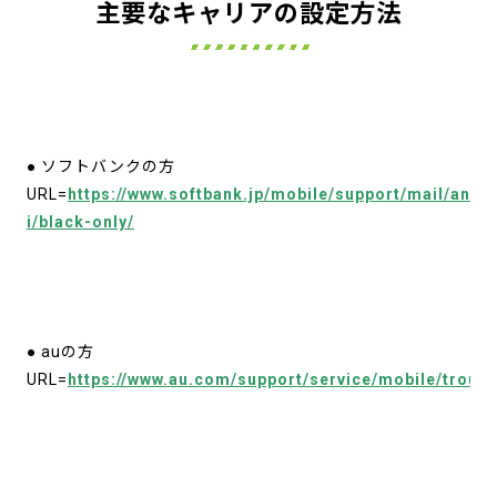
主要なキャリアの設定方法
● ソフトバンクの方
URL=
https://www.softbank.jp/mobile/support/mail/anti
i/black-only/
● auの方
URL=
https://www.au.com/support/service/mobile/trouble