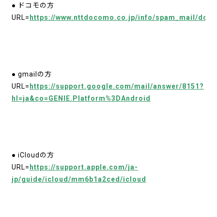
● ドコモの方
URL=
https://www.nttdocomo.co.jp/info/spam_mail/doma
● gmailの方
URL=
https://support.google.com/mail/answer/8151?
hl=ja&co=GENIE.Platform%3DAndroid
● iCloudの方
URL=
https://support.apple.com/ja-
jp/guide/icloud/mm6b1a2ced/icloud