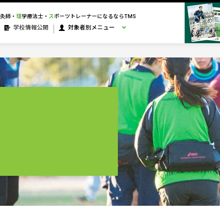
灸師・
理
学療法士・
ス
ポーツトレーナーになるならTMS
学校情報公開
対象者別メニュー