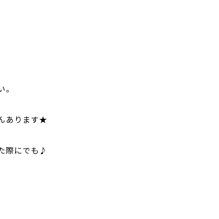
い。
んあります★
た際にでも♪