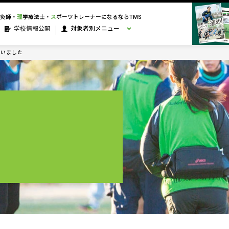
灸師・
理
学療法士・
ス
ポーツトレーナーになるならTMS
学校情報公開
対象者別メニュー
行いました