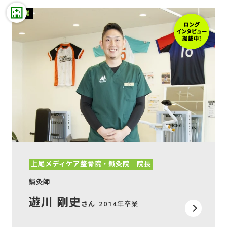
開業
上尾メディケア整骨院・鍼灸院 院長
鍼灸師
遊川 剛史
さん
2014年卒業