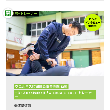
治療院+トレーナー
ウエルネス町田鍼灸院整骨院 勤務
+３×３Basketball「WILDCATS.EXE」トレーナ
ー
柔道整復師