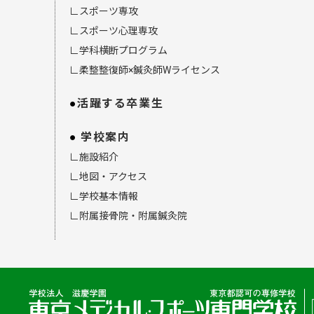
∟スポーツ専攻
∟スポーツ心理専攻
∟学科横断プログラム
∟柔整整復師×鍼灸師Wライセンス
活躍する卒業生
学校案内
∟施設紹介
∟地図・アクセス
∟学校基本情報
∟附属接骨院・附属鍼灸院