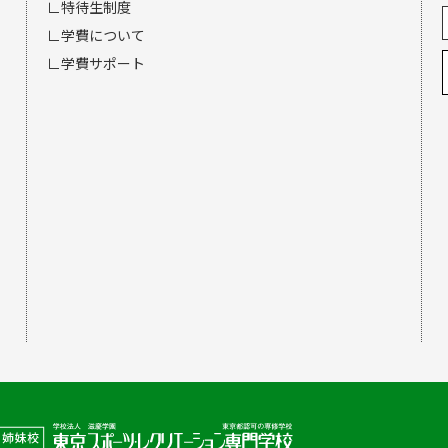
∟特待生制度
∟学費について
∟学費サポート