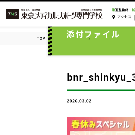
柔
道整復師・
鍼
アクセス
ATTACHMENT
添付ファイル
TOP
添付ファイル一覧
bnr_shinkyu_3_21
bnr_shinkyu_
2026.03.02