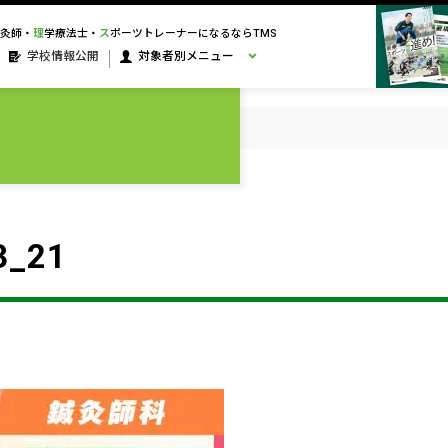
灸師・
理
学療法士・
ス
ポーツトレーナーになるならTMS
学校情報公開
対象者別メニュー
3_21