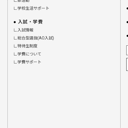
∟部活動
∟学校生活サポート
入試・学費
∟入試情報
∟総合型選抜(AO入試)
∟特待生制度
∟学費について
∟学費サポート