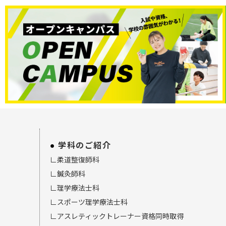
学科のご紹介
∟柔道整復師科
∟鍼灸師科
∟理学療法士科
∟スポーツ理学療法士科
∟アスレティックトレーナー資格同時取得