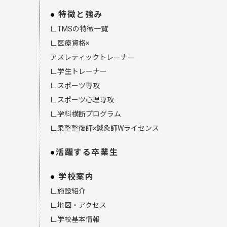
特徴と強み
∟TMSの特徴一覧
∟医療資格×
アスレティックトレーナー
∟学生トレーナー
∟スポーツ専攻
∟スポーツ心理専攻
∟学科横断プログラム
∟柔整整復師×鍼灸師Wライセンス
活躍する卒業生
学校案内
∟施設紹介
∟地図・アクセス
∟学校基本情報