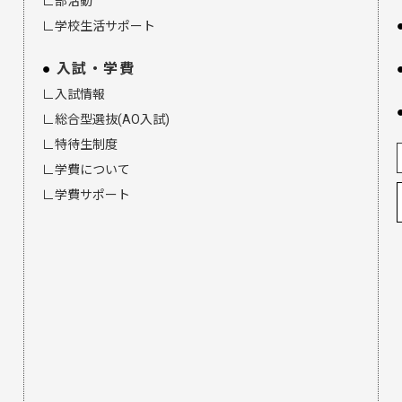
∟部活動
∟学校生活サポート
入試・学費
∟入試情報
∟総合型選抜(AO入試)
∟特待生制度
∟学費について
∟学費サポート