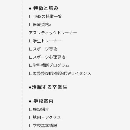
特徴と強み
∟TMSの特徴一覧
∟医療資格×
アスレティックトレーナー
∟学生トレーナー
∟スポーツ専攻
∟スポーツ心理専攻
∟学科横断プログラム
∟柔整整復師×鍼灸師Wライセンス
活躍する卒業生
学校案内
∟施設紹介
∟地図・アクセス
∟学校基本情報