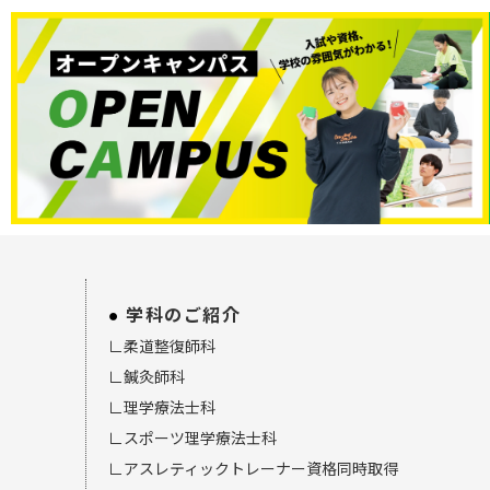
学科のご紹介
∟柔道整復師科
∟鍼灸師科
∟理学療法士科
∟スポーツ理学療法士科
∟アスレティックトレーナー資格同時取得