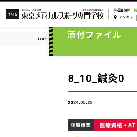
柔
道整復師・
鍼
アクセス
ATTACHMENT
添付ファイル
TOP
添付ファイル一覧
8_10_鍼灸0
8_10_鍼灸0
2024.05.28