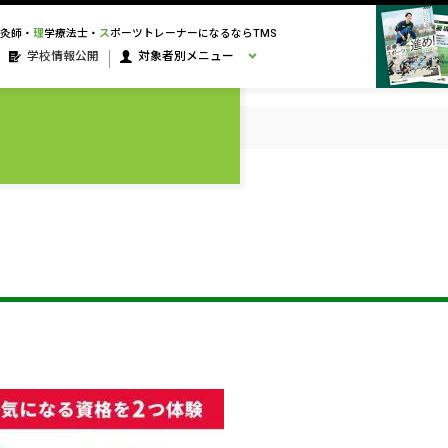
灸師・
理
学療法士・
ス
ポーツトレーナーになるならTMS
学校情報公開
対象者別メニュー