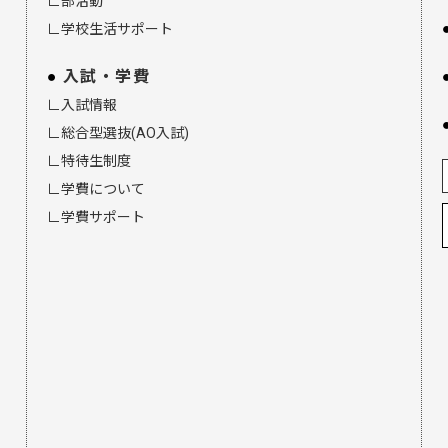
∟部活動
∟学校生活サポート
入試・学費
∟入試情報
∟総合型選抜(AO入試)
∟特待生制度
∟学費について
∟学費サポート