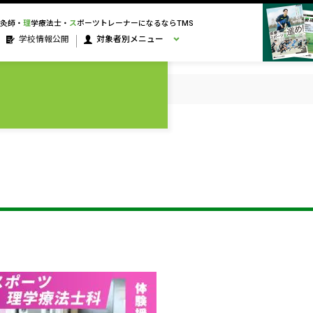
灸師・
理
学療法士・
ス
ポーツトレーナーになるならTMS
学校情報公開
対象者別メニュー