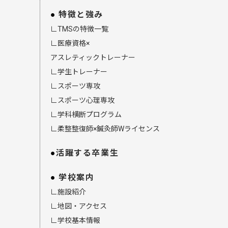
特徴と強み
∟TMSの特徴一覧
∟医療資格×
アスレティックトレーナー
∟学生トレーナー
∟スポーツ専攻
∟スポーツ心理専攻
∟学科横断プログラム
∟柔整整復師×鍼灸師Wライセンス
活躍する卒業生
学校案内
∟施設紹介
∟地図・アクセス
∟学校基本情報