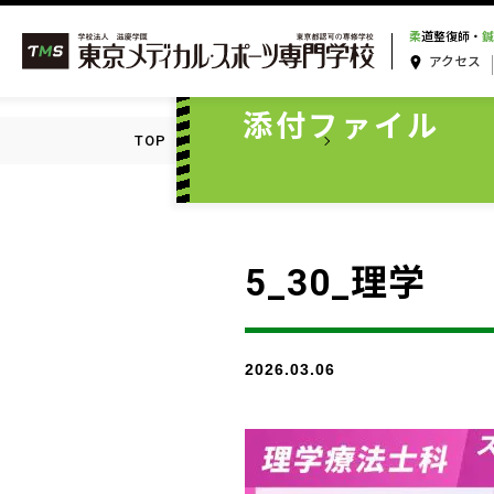
柔
道整復師・
鍼
アクセス
ATTACHMENT
添付ファイル
TOP
添付ファイル一覧
5_30_理学
5_30_理学
2026.03.06