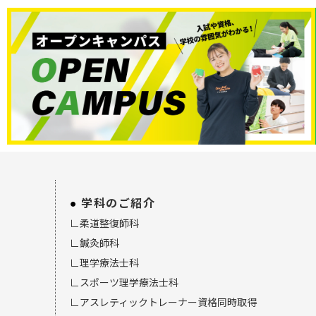
学科のご紹介
∟柔道整復師科
∟鍼灸師科
∟理学療法士科
∟スポーツ理学療法士科
∟アスレティックトレーナー資格同時取得