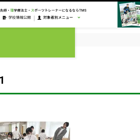
灸師・
理
学療法士・
ス
ポーツトレーナーになるならTMS
学校情報公開
対象者別メニュー
1