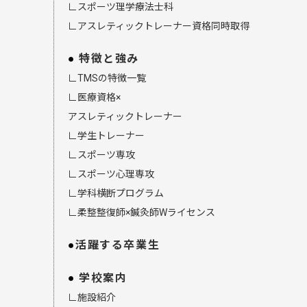
∟スポーツ理学療法士科
∟アスレティックトレーナー資格同時取得
特徴と強み
∟TMSの特徴一覧
∟医療資格×
アスレティックトレーナー
∟学生トレーナー
∟スポーツ専攻
∟スポーツ心理専攻
∟学科横断プログラム
∟柔整整復師×鍼灸師Wライセンス
活躍する卒業生
学校案内
∟施設紹介