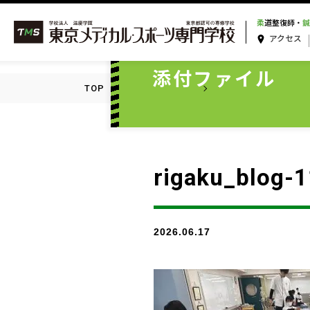
柔
道整復師・
鍼
アクセス
ATTACHMENT
添付ファイル
TOP
添付ファイル一覧
rigaku_blog-11
rigaku_blog-1
2026.06.17