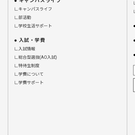
キャンパスライフ
∟キャンパスライフ
∟部活動
∟学校生活サポート
入試・学費
∟入試情報
∟総合型選抜(AO入試)
∟特待生制度
∟学費について
∟学費サポート