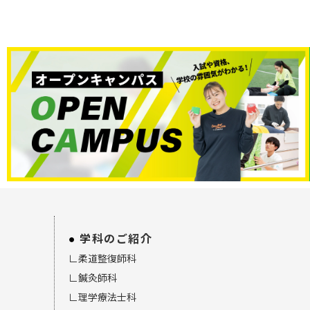
学科のご紹介
∟柔道整復師科
∟鍼灸師科
∟理学療法士科