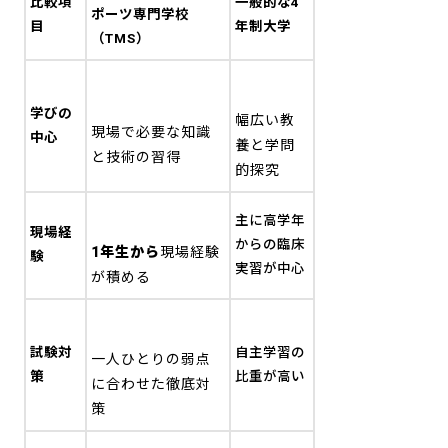
比較項
一般的な4
ポーツ専門学校
目
年制大学
（TMS）
学びの
幅広い教
現場で必要な知識
中心
養と学問
と技術の習得
的探究
主に高学年
現場経
からの臨床
1年生から
現場経験
験
実習が中心
が積める
試験対
自主学習の
一人ひとりの弱点
策
比重が高い
に合わせた徹底対
策