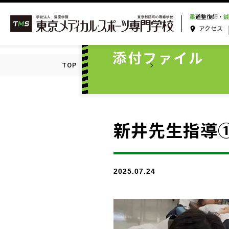
柔
道整復師・
鍼
アクセス
ATTACHMENT
添付ファイル
TOP
添付ファイル一覧
新井先生指導①
新井先生指導
2025.07.24