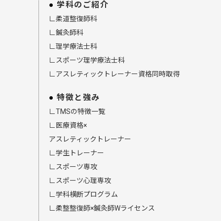
学科のご紹介
∟柔道整復師科
∟鍼灸師科
∟理学療法士科
∟スポーツ理学療法士科
∟アスレティックトレーナー資格同時取得
特徴と強み
∟TMSの特徴一覧
∟医療資格×
アスレティックトレーナー
∟学生トレーナー
∟スポーツ専攻
∟スポーツ心理専攻
∟学科横断プログラム
∟柔整整復師×鍼灸師Wライセンス