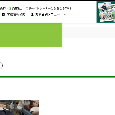
灸師・
理
学療法士・
ス
ポーツトレーナーになるならTMS
学校情報公開
対象者別メニュー
①