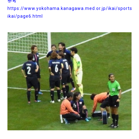
参考
https://www.yokohama.kanagawa.med.or.jp/ikai/sports-
ikai/page6.html