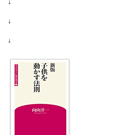
↓
↓
↓