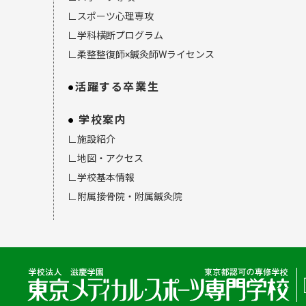
∟スポーツ心理専攻
∟学科横断プログラム
∟柔整整復師×鍼灸師Wライセンス
活躍する卒業生
学校案内
∟施設紹介
∟地図・アクセス
∟学校基本情報
∟附属接骨院・附属鍼灸院