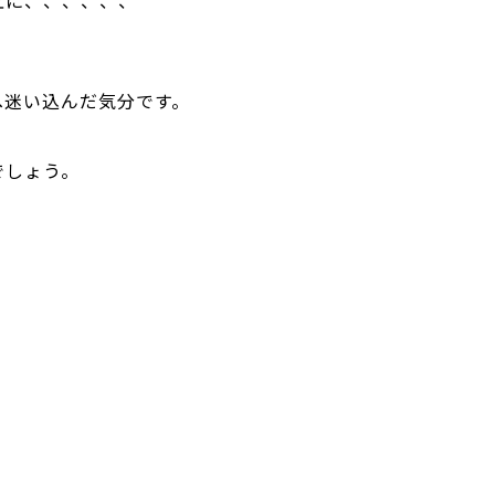
互に、、、、、、
。
へ迷い込んだ気分です。
でしょう。