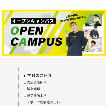
学科のご紹介
∟柔道整復師科
∟鍼灸師科
∟理学療法士科
∟スポーツ理学療法士科