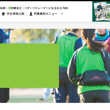
灸師・
理
学療法士・
ス
ポーツトレーナーになるならTMS
学校情報公開
対象者別メニュー