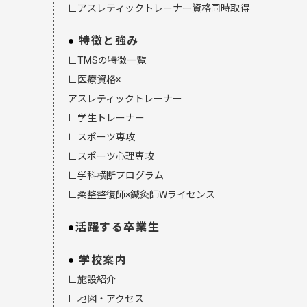
∟アスレティックトレーナー資格同時取得
特徴と強み
∟TMSの特徴一覧
∟医療資格×
アスレティックトレーナー
∟学生トレーナー
∟スポーツ専攻
∟スポーツ心理専攻
∟学科横断プログラム
∟柔整整復師×鍼灸師Wライセンス
活躍する卒業生
学校案内
∟施設紹介
∟地図・アクセス