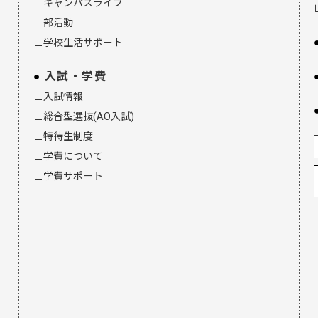
∟キャンパスライフ
∟部活動
∟学校生活サポート
入試・学費
∟入試情報
∟総合型選抜(AO入試)
∟特待生制度
∟学費について
∟学費サポート