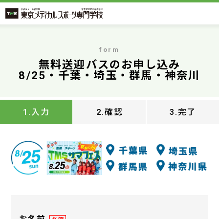
form
無料送迎バスのお申し込み
8/25・千葉・埼玉・群馬・神奈川
1.入力
2.確認
3.完了
お名前